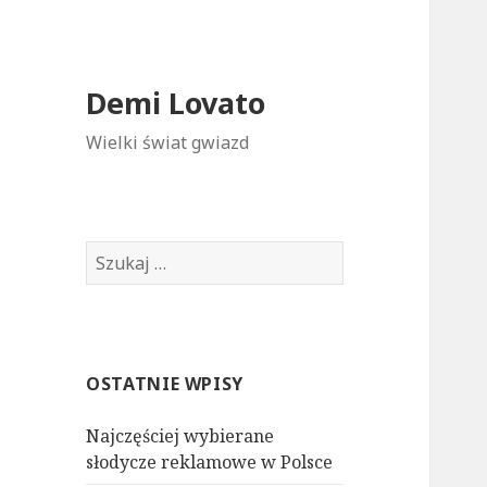
Demi Lovato
Wielki świat gwiazd
S
z
u
k
a
OSTATNIE WPISY
j
:
Najczęściej wybierane
słodycze reklamowe w Polsce