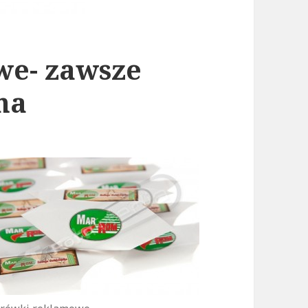
we- zawsze
ma