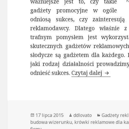
K
ważniejsze jest to, czy takie
gadżety promocyjne w ogóle
odniosą sukces, czy zainteresują 
reklamodawcy. Dlatego właśnie z
trafnym pomysłem jest wykorzyst
skutecznych gadżetów reklamowyc
słodycze są gadżetem dla każdego. D
jaki rodzaj działalności prowadzim
odnieść sukces.
Czytaj dalej
Krówki r
Opublikowano
17 lipca 2015
Autor
ddlovato
Kategorie
Gadżety re
budowa wizerunku
,
krówki reklamowe dla k
firmy