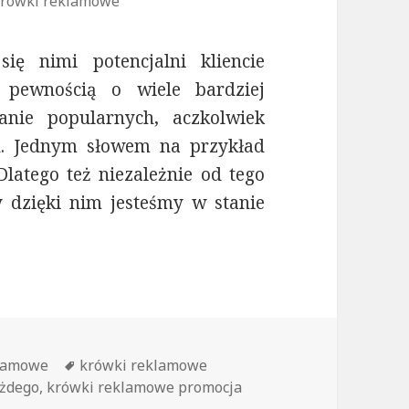
rówki reklamowe
się nimi potencjalni kliencie
 pewnością o wiele bardziej
anie popularnych, aczkolwiek
h. Jednym słowem na przykład
latego też niezależnie od tego
y dzięki nim jesteśmy w stanie
eklamowe- zawsze skuteczna reklama
klamowe
Tagi
krówki reklamowe
ażdego
,
krówki reklamowe promocja